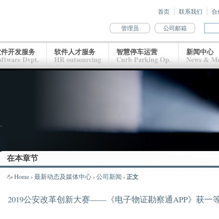
首页
联系我们
合
管理员
公司邮箱
软件开发服务
软件人才服务
智慧停车运营
新闻中心
oftware Dvpt.
HR outsourcing
Curb Parking Op.
News & Me
。
在本章节
Home
›
最新动态及媒体中心
›
公司新闻
›
正文
2019公安改革创新大赛——《电子物证勘察通APP》获一